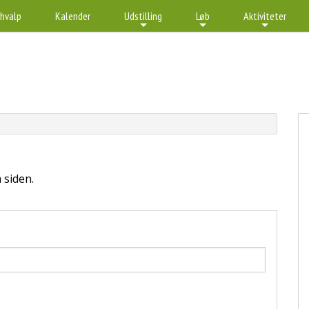
 hvalp
Kalender
Udstilling
Løb
Aktiviteter
+
+
+
+
 siden.