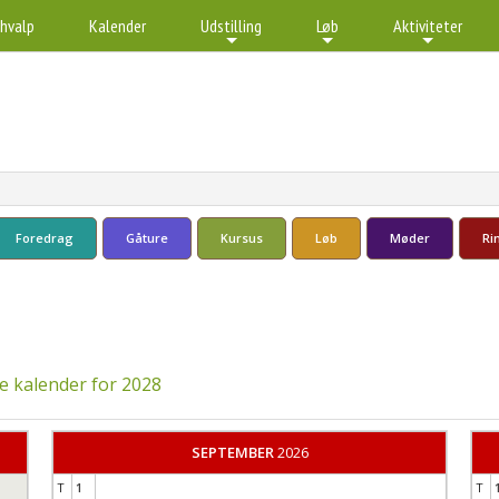
 hvalp
Kalender
Udstilling
Løb
Aktiviteter
+
+
+
+
Foredrag
Gåture
Kursus
Løb
Møder
Ri
e kalender for 2028
SEPTEMBER
2026
T
1
T