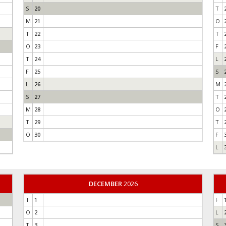
S
20
T
M
21
O
T
22
T
O
23
F
T
24
L
F
25
S
L
26
M
S
27
T
M
28
O
T
29
T
O
30
F
L
DECEMBER
2026
T
1
F
O
2
L
T
3
S