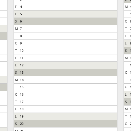
F
4
M
L
5
T
S
6
O
M
7
T
T
8
F
O
9
L
T
10
S
F
11
M
L
12
T
S
13
O
M
14
T
T
15
F
O
16
L
T
17
S
F
18
M
L
19
T
S
20
O
M
21
T