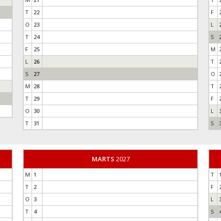
T
22
F
O
23
L
T
24
S
F
25
M
L
26
T
S
27
O
M
28
T
T
29
F
O
30
L
T
31
S
MARTS
2027
M
1
T
T
2
F
O
3
L
T
4
S