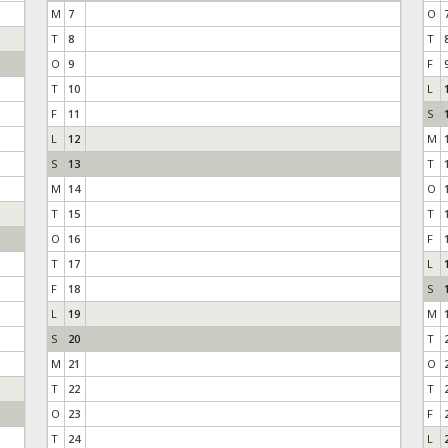
M
7
O
T
8
T
O
9
F
T
10
L
F
11
S
L
12
M
S
13
T
M
14
O
T
15
T
O
16
F
T
17
L
F
18
S
L
19
M
S
20
T
M
21
O
T
22
T
O
23
F
T
24
L