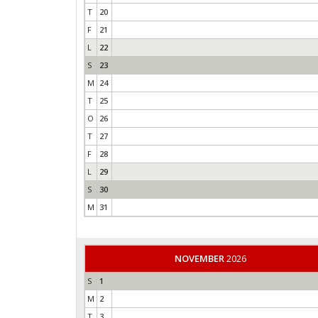
T
20
F
21
L
22
S
23
M
24
T
25
O
26
T
27
F
28
L
29
S
30
M
31
NOVEMBER
2026
S
1
M
2
T
3