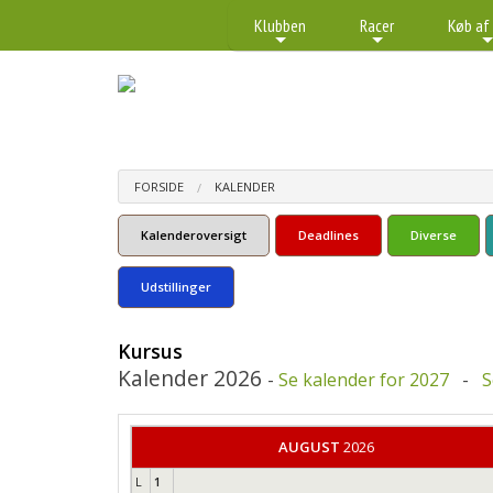
Klubben
Racer
Køb af
+
+
FORSIDE
KALENDER
Kalenderoversigt
Deadlines
Diverse
Udstillinger
Kursus
Kalender 2026
-
Se kalender for 2027
-
S
AUGUST
2026
L
1