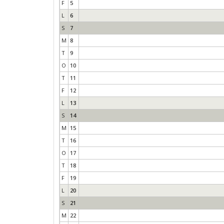
F
5
L
6
S
7
M
8
T
9
O
10
T
11
F
12
L
13
S
14
M
15
T
16
O
17
T
18
F
19
L
20
S
21
M
22