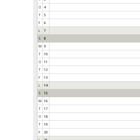
O
4
T
5
F
6
L
7
S
8
M
9
T
10
O
11
T
12
F
13
L
14
S
15
M
16
T
17
O
18
T
19
F
20
L
21