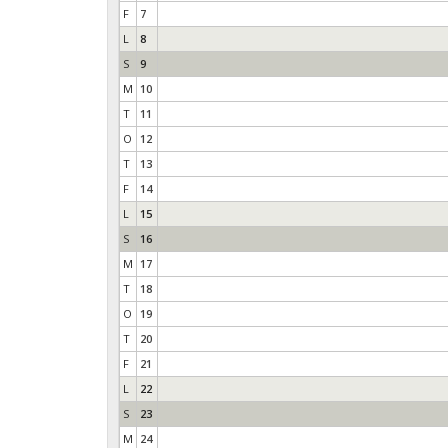
F
7
L
8
S
9
M
10
T
11
O
12
T
13
F
14
L
15
S
16
M
17
T
18
O
19
T
20
F
21
L
22
S
23
M
24