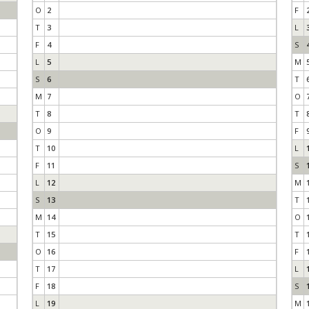
O
2
F
T
3
L
F
4
S
L
5
M
S
6
T
M
7
O
T
8
T
O
9
F
T
10
L
F
11
S
L
12
M
S
13
T
M
14
O
T
15
T
O
16
F
T
17
L
F
18
S
L
19
M