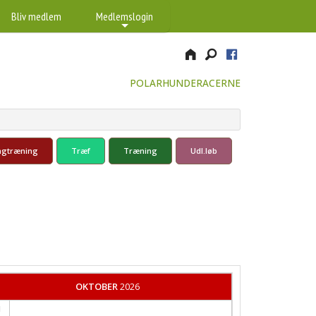
Bliv medlem
Medlemslogin
+
POLARHUNDERACERNE
ngtræning
Træf
Træning
Udl.løb
OKTOBER
2026
1