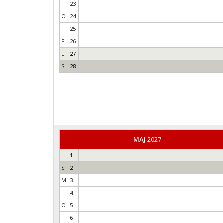
T
23
O
24
T
25
F
26
L
27
S
28
MAJ
2027
L
1
S
2
M
3
T
4
O
5
T
6