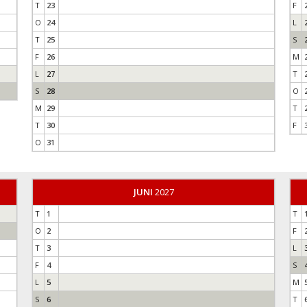
T
23
F
O
24
L
T
25
S
F
26
M
L
27
T
S
28
O
M
29
T
T
30
F
O
31
JUNI
2027
T
1
T
O
2
F
T
3
L
F
4
S
L
5
M
S
6
T