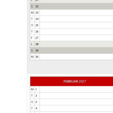
S
22
M
23
T
24
O
25
T
26
F
27
L
28
S
29
M
30
FEBRUAR
2027
M
1
T
2
O
3
T
4