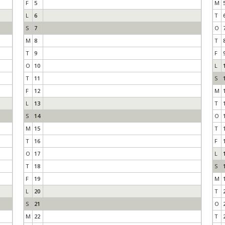
F
5
M
L
6
T
S
7
O
M
8
T
T
9
F
O
10
L
T
11
S
F
12
M
L
13
T
S
14
O
M
15
T
T
16
F
O
17
L
T
18
S
F
19
M
L
20
T
S
21
O
M
22
T