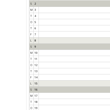
S
2
M
3
T
4
O
5
T
6
F
7
L
8
S
9
M
10
T
11
O
12
T
13
F
14
L
15
S
16
M
17
T
18
O
19